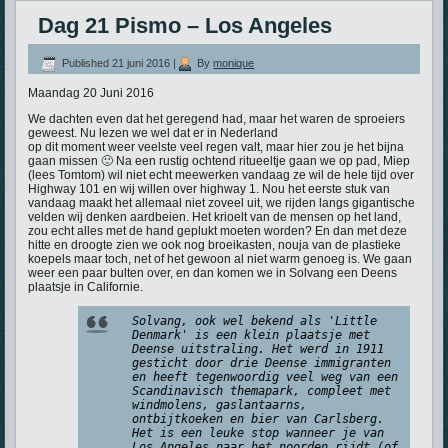
Dag 21 Pismo – Los Angeles
Published
21 juni 2016
|
By
monique
Maandag 20 Juni 2016
We dachten even dat het geregend had, maar het waren de sproeiers
geweest. Nu lezen we wel dat er in Nederland
op dit moment weer veelste veel regen valt, maar hier zou je het bijna
gaan missen 🙂 Na een rustig ochtend ritueeltje gaan we op pad, Miep
(lees Tomtom) wil niet echt meewerken vandaag ze wil de hele tijd over
Highway 101 en wij willen over highway 1. Nou het eerste stuk van
vandaag maakt het allemaal niet zoveel uit, we rijden langs gigantische
velden wij denken aardbeien. Het krioelt van de mensen op het land,
zou echt alles met de hand geplukt moeten worden? En dan met deze
hitte en droogte zien we ook nog broeikasten, nouja van de plastieke
koepels maar toch, net of het gewoon al niet warm genoeg is. We gaan
weer een paar bulten over, en dan komen we in Solvang een Deens
plaatsje in Californie.
Solvang, ook wel bekend als 'Little
Denmark' is een klein plaatsje met
Deense uitstraling. Het werd in 1911
gesticht door drie Deense immigranten
en heeft tegenwoordig veel weg van een
Scandinavisch themapark, compleet met
windmolens, gaslantaarns,
ontbijtkoeken en bier van Carlsberg.
Het is een leuke stop wanneer je van
Los Angeles naar het noorden rijdt (of