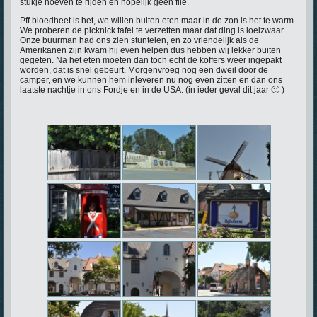
stukje hoeven te rijden en hopelijk geen file.
Pff bloedheet is het, we willen buiten eten maar in de zon is het te warm.
We proberen de picknick tafel te verzetten maar dat ding is loeizwaar.
Onze buurman had ons zien stuntelen, en zo vriendelijk als de
Amerikanen zijn kwam hij even helpen dus hebben wij lekker buiten
gegeten. Na het eten moeten dan toch echt de koffers weer ingepakt
worden, dat is snel gebeurt. Morgenvroeg nog een dweil door de
camper, en we kunnen hem inleveren nu nog even zitten en dan ons
laatste nachtje in ons Fordje en in de USA. (in ieder geval dit jaar 🙂 )