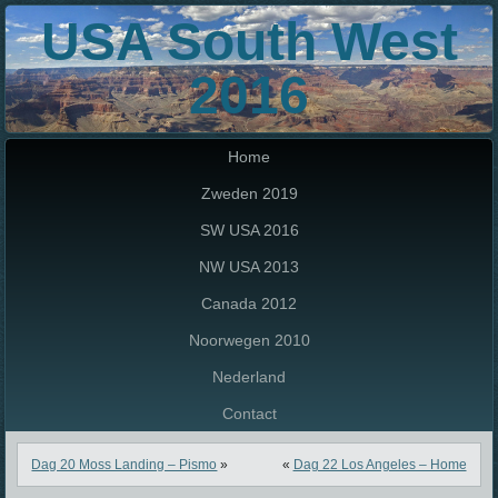
USA South West
2016
Home
Zweden 2019
SW USA 2016
NW USA 2013
Canada 2012
Noorwegen 2010
Nederland
Contact
Dag 20 Moss Landing – Pismo
»
«
Dag 22 Los Angeles – Home