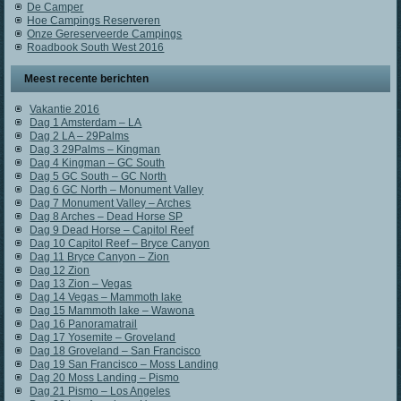
De Camper
Hoe Campings Reserveren
Onze Gereserveerde Campings
Roadbook South West 2016
Meest recente berichten
Vakantie 2016
Dag 1 Amsterdam – LA
Dag 2 LA – 29Palms
Dag 3 29Palms – Kingman
Dag 4 Kingman – GC South
Dag 5 GC South – GC North
Dag 6 GC North – Monument Valley
Dag 7 Monument Valley – Arches
Dag 8 Arches – Dead Horse SP
Dag 9 Dead Horse – Capitol Reef
Dag 10 Capitol Reef – Bryce Canyon
Dag 11 Bryce Canyon – Zion
Dag 12 Zion
Dag 13 Zion – Vegas
Dag 14 Vegas – Mammoth lake
Dag 15 Mammoth lake – Wawona
Dag 16 Panoramatrail
Dag 17 Yosemite – Groveland
Dag 18 Groveland – San Francisco
Dag 19 San Francisco – Moss Landing
Dag 20 Moss Landing – Pismo
Dag 21 Pismo – Los Angeles