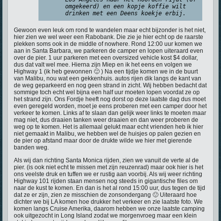
omgekeerd) en een kopje koffie wilt
drinken met een Deens koekje erbij.
Gewoon even leuk om rond te wandelen maar echt bijzonder is het niet,
hier zien we wel weer een Rabobank. Die zie je hier echt op de raarste
plekken soms ook in de middle of nowhere. Rond 12:00 uur komen we
aan in Santa Barbara, we parkeren de camper en lopen uiteraard even
over de pier. 1 uur parkeren met een oversized vehicle kost $4 dollar,
dus dat valt wel mee. Hierna zijn Miep en ik het eens en volgen we
Highway 1 (ik heb gewonnen 🙂 ) Na een tijdje komen we in de buurt
van Malibu, nou wat een gekkenhuis. autos rijen dik langs de kant van
de weg geparkeerd en nog geen strand in zicht. Wij hebben bedacht dat
sommige toch echt wel bijna een half uur moeten lopen voordat ze op
het strand zijn. Ons Fordje heeft nog dorst op deze laatste dag dus moet
even geregeld worden, moet je eens proberen met een camper door het
verkeer te komen. Links af te slaan dan gelijk weer links te moeten maar
mag niet, dus draaien tanken weer draaien en dan weer proberen de
weg op te komen. Het is allemaal gelukt maar echt vrienden heb ik hier
niet gemaakt in Malibu, we hebben wel de huisjes op palen gezien en
de pier op afstand maar door de drukte wilde we hier met gierende
banden weg.
Als wij dan richting Santa Monica rijden, zien we vanuit de verte al de
pier. (is ook niet echt te missen met zijn reuzenrad) maar ook hier is het
ons veelste druk en tuffen we er rustig aan voorbij. Als wij weer richting
Highway 101 rijden staan mensen nog steeds in gigantische files om
naar de kust te komen. En dan is het al rond 15:00 uur, dus tegen de tijd
dat ze er zijn, zien ze misschien de zonsondergang 🙂 Uiteraard hoe
dichter we bij LA komen hoe drukker het verkeer en zie laatste foto. We
komen langs Cruise Amerika, daarom hebben we onze laatste camping
ook uitgezocht in Long Island zodat we morgenvroeg maar een klein